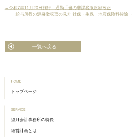
←令和7年11月20日施行 通勤手当の非課税限度額改正
給与所得の源泉徴収票の見方 社保・生保・地震保険料控除→
一覧へ戻る
HOME
トップページ
SERVICE
望月会計事務所の特長
経営計画とは