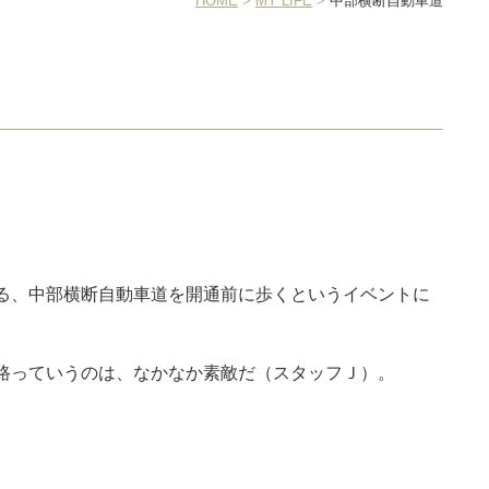
HOME
>
MY LIFE
>
中部横断自動車道
る、中部横断自動車道を開通前に歩くというイベントに
路っていうのは、なかなか素敵だ（スタッフＪ）。