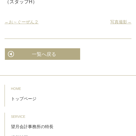
（スタッフH）
←お～ぐーぜん２
写真撮影→
一覧へ戻る
HOME
トップページ
SERVICE
望月会計事務所の特長