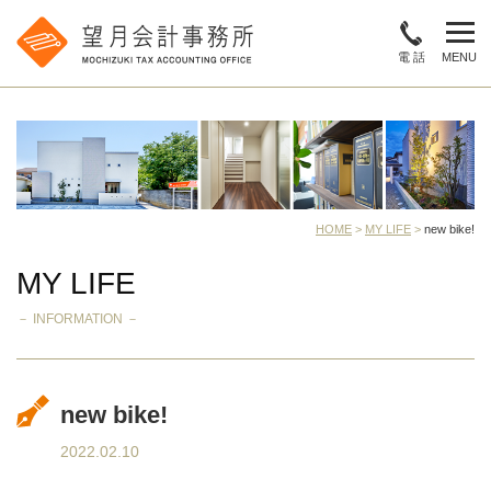
電 話
MENU
HOME
>
MY LIFE
>
new bike!
MY LIFE
－ INFORMATION －
new bike!
2022.02.10