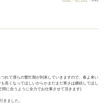
HOME
>
MY LIFE
>
LIVE
につれて僕らの繁忙期が到来していきますので、春よ来い
でも長くなってほしいからかまだまだ寒さは継続してほし
で間に合うように全力でお仕事させて頂きます)
行きました。