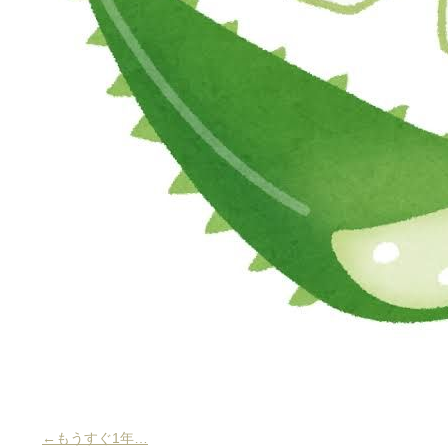
←もうすぐ1年…