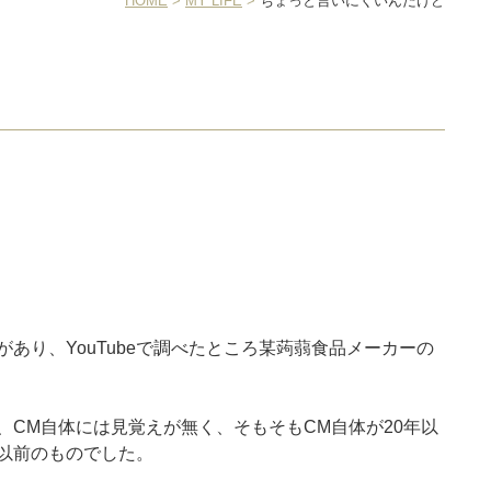
HOME
>
MY LIFE
>
ちょっと言いにくいんだけど
あり、YouTubeで調べたところ某蒟蒻食品メーカーの
、CM自体には見覚えが無く、そもそもCM自体が20年以
以前のものでした。