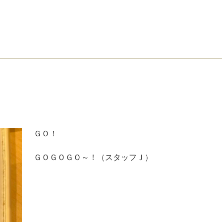
ＧＯ！
ＧＯＧＯＧＯ～！（スタッフＪ）