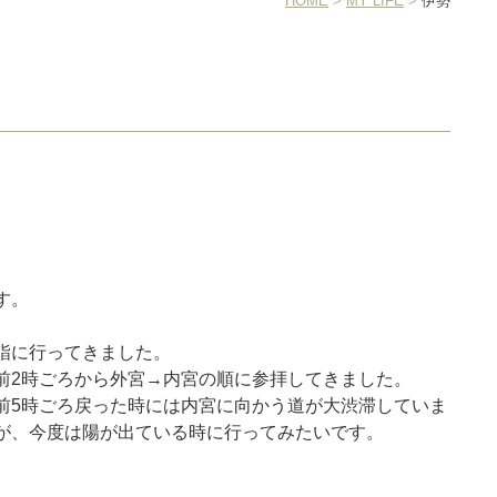
HOME
>
MY LIFE
>
伊勢
す。
詣に行ってきました。
前2時ごろから外宮→内宮の順に参拝してきました。
前5時ごろ戻った時には内宮に向かう道が大渋滞していま
が、今度は陽が出ている時に行ってみたいです。
。