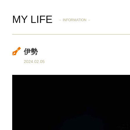
MY LIFE
－ INFORMATION －
伊勢
2024.02.05