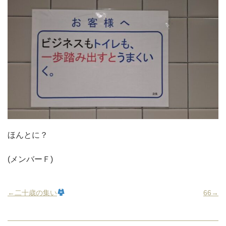
ほんとに？
(メンバーＦ)
←二十歳の集い
66→