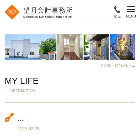
電 話
MENU
HOME
>
MY LIFE
>
…
MY LIFE
－ INFORMATION －
…
2025.03.05