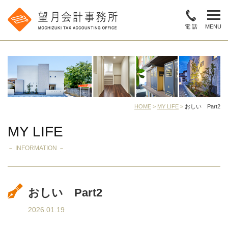
電 話
MENU
HOME
>
MY LIFE
>
おしい Part2
MY LIFE
－ INFORMATION －
おしい Part2
2026.01.19