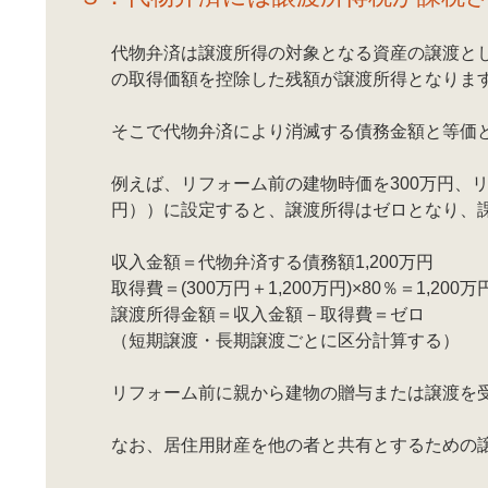
代物弁済は譲渡所得の対象となる資産の譲渡と
の取得価額を控除した残額が譲渡所得となりま
そこで代物弁済により消滅する債務金額と等価
例えば、リフォーム前の建物時価を300万円、リフォ
円））に設定すると、譲渡所得はゼロとなり、
収入金額＝代物弁済する債務額1,200万円
取得費＝(300万円＋1,200万円)×80％＝1,200万
譲渡所得金額＝収入金額－取得費＝ゼロ
（短期譲渡・長期譲渡ごとに区分計算する）
リフォーム前に親から建物の贈与または譲渡を
なお、居住用財産を他の者と共有とするための譲