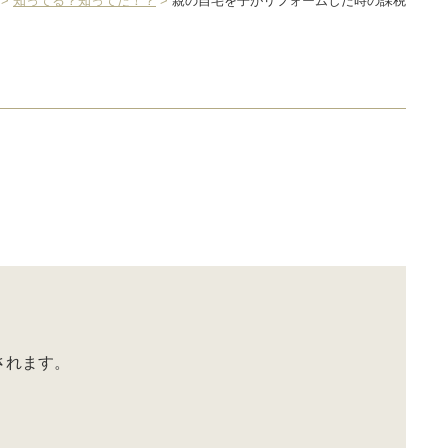
>
知ってる？知ってた！？
>
親の自宅を子がリフォームした時の課税
されます。