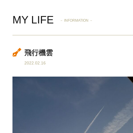
MY LIFE
－ INFORMATION －
飛行機雲
2022.02.16