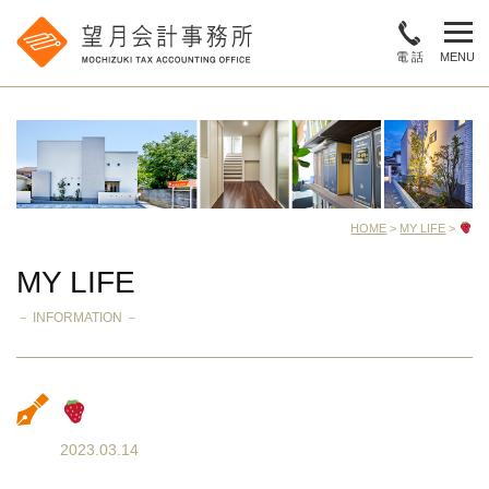
電 話
MENU
HOME
>
MY LIFE
>
MY LIFE
－ INFORMATION －
2023.03.14