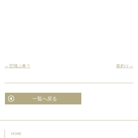
←空飛ぶ車？
夜釣り→
一覧へ戻る
HOME