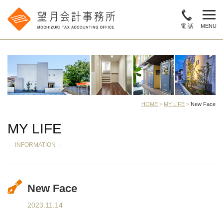
電 話
MENU
HOME
>
MY LIFE
>
New Face
MY LIFE
－ INFORMATION －
New Face
2023.11.14