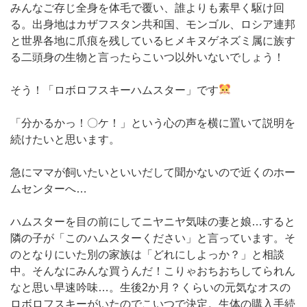
みんなご存じ全身を体毛で覆い、誰よりも素早く駆け回
る。出身地はカザフスタン共和国、モンゴル、ロシア連邦
と世界各地に爪痕を残しているヒメキヌゲネズミ属に族す
る二頭身の生物と言ったらこいつ以外いないでしょう！
そう！「ロボロフスキーハムスター」です
「分かるかっ！〇ケ！」という心の声を横に置いて説明を
続けたいと思います。
急にママが飼いたいといいだして聞かないので近くのホー
ムセンターへ…
ハムスターを目の前にしてニヤニヤ気味の妻と娘…すると
隣の子が「このハムスターください」と言っています。そ
のとなりにいた別の家族は「どれにしよっか？」と相談
中。そんなにみんな買うんだ！こりゃおちおちしてられん
なと思い早速吟味…。生後2か月？くらいの元気なオスの
ロボロフスキーがいたのでこいつで決定。生体の購入手続