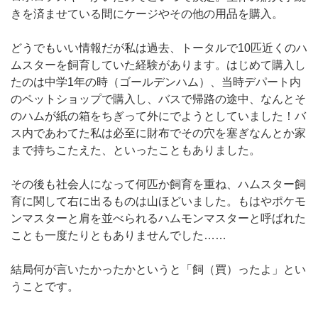
きを済ませている間にケージやその他の用品を購入。
どうでもいい情報だが私は過去、トータルで10匹近くのハ
ムスターを飼育していた経験があります。はじめて購入し
たのは中学1年の時（ゴールデンハム）、当時デパート内
のペットショップで購入し、バスで帰路の途中、なんとそ
のハムが紙の箱をちぎって外にでようとしていました！バ
ス内であわてた私は必至に財布でその穴を塞ぎなんとか家
まで持ちこたえた、といったこともありました。
その後も社会人になって何匹か飼育を重ね、ハムスター飼
育に関して右に出るものは山ほどいました。もはやポケモ
ンマスターと肩を並べられるハムモンマスターと呼ばれた
ことも一度たりともありませんでした……
結局何が言いたかったかというと「飼（買）ったよ」とい
うことです。