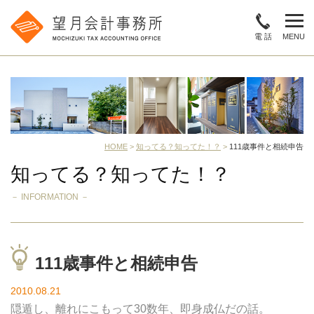
電 話
MENU
HOME
>
知ってる？知ってた！？
>
111歳事件と相続申告
知ってる？知ってた！？
－ INFORMATION －
111歳事件と相続申告
2010.08.21
隠遁し、離れにこもって30数年、即身成仏だの話。